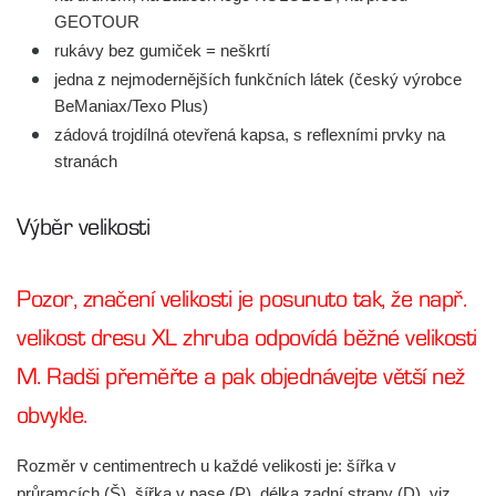
GEOTOUR
rukávy bez gumiček = neškrtí
jedna z nejmodernějších funkčních látek (český výrobce
BeManiax/Texo Plus)
zádová trojdílná otevřená kapsa, s reflexními prvky na
stranách
Výběr velikosti
Pozor, značení velikosti je posunuto tak, že např.
velikost dresu XL zhruba odpovídá běžné velikosti
M. Radši přeměřte a pak objednávejte větší než
obvykle.
Rozměr v centimentrech u každé velikosti je: šířka v
průramcích (Š), šířka v pase (P), délka zadní strany (D), viz