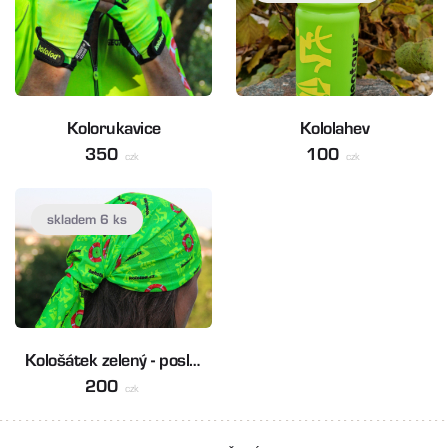
Kolorukavice
Kololahev
350
100
czk
czk
skladem 6 ks
Kološátek zelený - poslední kusy
200
czk