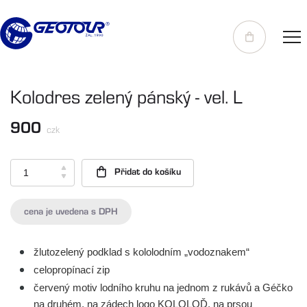
obchod.geotour.cz
Kolodres zelený pánský - vel. L
900
czk
Přidat do košíku
cena je uvedena s DPH
žlutozelený podklad s kololodním „vodoznakem“
celopropínací zip
červený motiv lodního kruhu na jednom z rukávů a Géčko
na druhém, na zádech logo KOLOLOĎ, na prsou